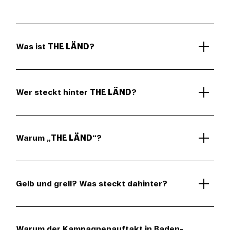
Was ist
THE LÄND
?
Wer steckt hinter
THE LÄND
?
Warum „
THE LÄND
“?
Gelb und grell? Was steckt dahinter?
Warum der Kampagnenauftakt in Baden-