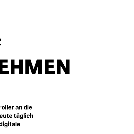
e
EHMEN
oller an die
heute täglich
digitale