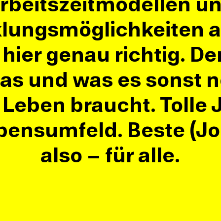
rbeitszeitmodellen u
lungsmöglichkeiten al
 hier genau richtig. D
 das und was es sonst n
 Leben braucht. Tolle 
ebensumfeld. Beste (J
also – für alle.