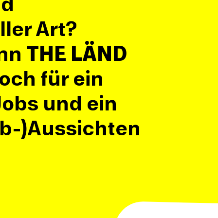
nd
ler Art?
enn
THE LÄND
och für ein
Jobs und ein
ob-)Aussichten