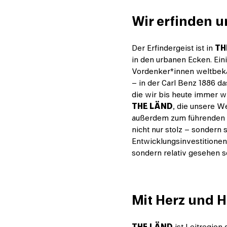
Wir erfinden u
Der Erfindergeist ist in
TH
in den urbanen Ecken. Ein
Vordenker*innen weltbeka
– in der Carl Benz 1886 d
die wir bis heute immer w
THE LÄND
, die unsere W
außerdem zum führenden E
nicht nur stolz – sondern
Entwicklungsinvestitionen 
sondern relativ gesehen s
Mit Herz und Hi
THE LÄND
ist Leitregion 