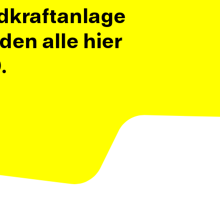
dkraftanlage
en alle hier
D
.